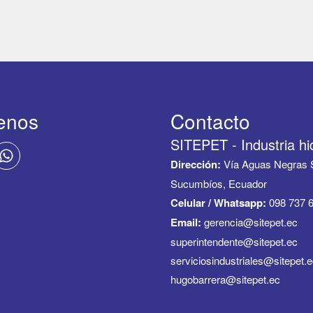
enos
Contacto
SITEPET - Industria hi
Dirección:
Vía Aguas Negras S
Sucumbíos, Ecuador
Celular / Whatsapp:
098 737 6
Email:
gerencia@sitepet.ec
superintendente@sitepet.ec
serviciosindustriales@sitepet.
hugobarrera@sitepet.ec