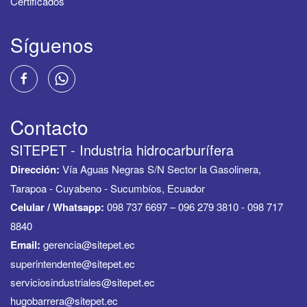
Certificados
Síguenos
Contacto
SITEPET - Industria hidrocarburífera
Dirección:
Vía Aguas Negras S/N Sector la Gasolinera,
Tarapoa - Cuyabeno - Sucumbíos, Ecuador
Celular / Whatsapp:
098 737 6697 – 096 279 3810 - 098 717
8840
Email:
gerencia@sitepet.ec
superintendente@sitepet.ec
serviciosindustriales@sitepet.ec
hugobarrera@sitepet.ec