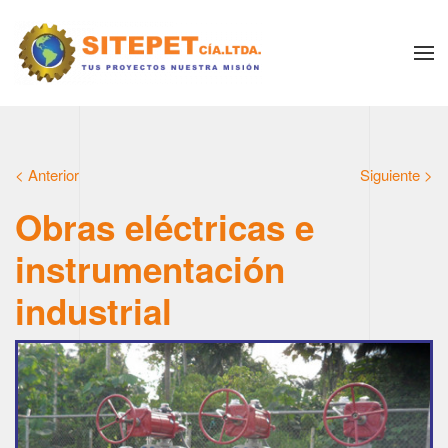
< Anterior
Siguiente >
Obras eléctricas e
instrumentación
industrial